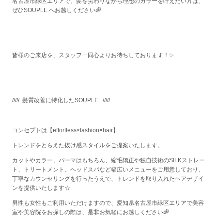
名古屋市緑区エリアで、髪を労わりながら理想のカラーを叶えたい方は、
ぜひSOUPLE.へお越しください🌈
皆様のご来店を、スタッフ一同心よりお待ちしております！✨
/////
髪質改善に特化したSOUPLE.
/////
コンセプトは【effortless×fashion×hair】
トレンドをとらえた抜け感スタイルをご提案いたします。
カットやカラー、パーマはもちろん、縮毛矯正や独自技術のSILKストレー
ト、トリートメント、ヘッドスパなど幅広いメニューをご用意しており、
丁寧なカウンセリングを行ったうえで、トレンドを取り入れたヘアデザイ
ンを提供いたします☆
男性も女性もご利用いただけますので、愛知県名古屋市緑区エリアで美容
室や美容院をお探しの際は、是非お気軽にお越しください🌈